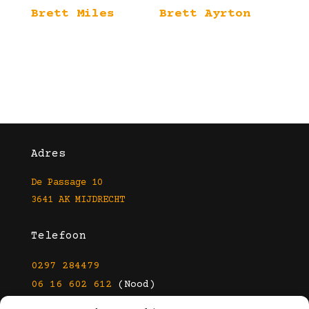
Brett Miles
Brett Ayrton
Adres
De Passage 10
3641 AK MIJDRECHT
Telefoon
0297 284479
06 16 602 612
(Nood)