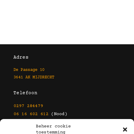
Adres
De Passage 10
3641 AK MIJDRECHT
Telefoon
0297 284479
06 16 602 612
(Nood)
Beheer cookie
E-mail
toestemming