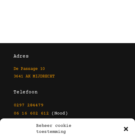
Adres
De Passage 10
3641 AK MIJDRECHT
Telefoon
0297 284479
06 16 602 612
(Nood)
Beheer cookie
E-mail
toestemming