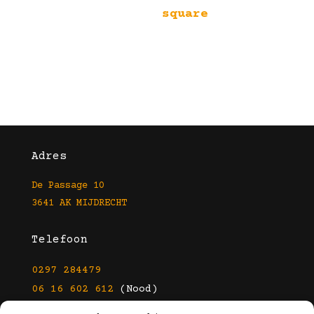
square
Adres
De Passage 10
3641 AK MIJDRECHT
Telefoon
0297 284479
06 16 602 612
(Nood)