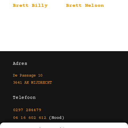
Brett Billy
Brett Nelson
Adres
De Passage 10
3641 AK MIJDRECHT
Telefoon
0297 284479
06 16 602 612
(Nood)