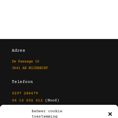
Adres
De Passage 10
3641 AK MIJDRECHT
Telefoon
0297 284479
06 16 602 612
(Nood)
Beheer cookie
E-mail
toestemming