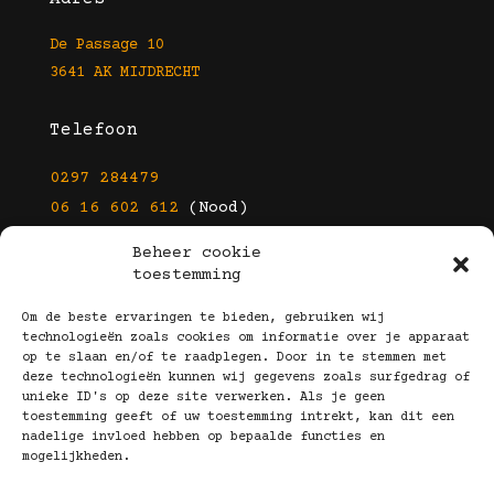
De Passage 10
3641 AK MIJDRECHT
Telefoon
0297 284479
06 16 602 612
(Nood)
Beheer cookie
E-mail
toestemming
info@kootbrillen.nl
Om de beste ervaringen te bieden, gebruiken wij
technologieën zoals cookies om informatie over je apparaat
op te slaan en/of te raadplegen. Door in te stemmen met
Volg Ons!
deze technologieën kunnen wij gegevens zoals surfgedrag of
unieke ID's op deze site verwerken. Als je geen
toestemming geeft of uw toestemming intrekt, kan dit een
nadelige invloed hebben op bepaalde functies en
mogelijkheden.