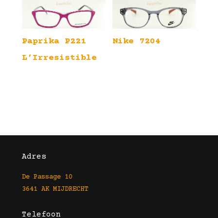
Paprika P221
Nike 7204
L’Irresistible
Adres
De Passage 10
3641 AK MIJDRECHT
Telefoon