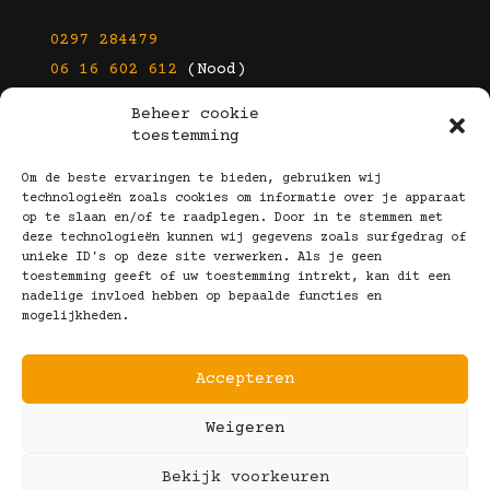
0297 284479
06 16 602 612
(Nood)
Beheer cookie
E-mail
toestemming
info@kootbrillen.nl
Om de beste ervaringen te bieden, gebruiken wij
technologieën zoals cookies om informatie over je apparaat
op te slaan en/of te raadplegen. Door in te stemmen met
Volg Ons!
deze technologieën kunnen wij gegevens zoals surfgedrag of
unieke ID's op deze site verwerken. Als je geen
toestemming geeft of uw toestemming intrekt, kan dit een
nadelige invloed hebben op bepaalde functies en
mogelijkheden.
Accepteren
Copyright © 2025 Koot Brillen
Weigeren
Algemene Voorwaarden
Realisatie door:
Webeyes
&
VirtuJoos
Bekijk voorkeuren