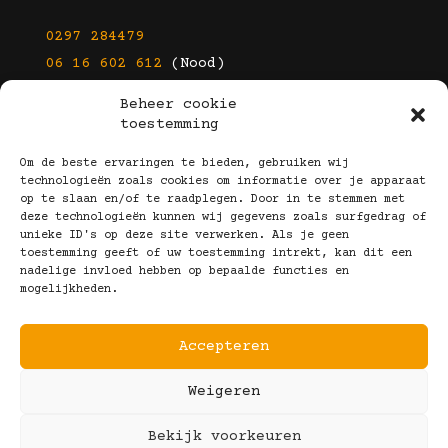
0297 284479
06 16 602 612
(Nood)
Beheer cookie
E-mail
toestemming
info@kootbrillen.nl
Om de beste ervaringen te bieden, gebruiken wij
technologieën zoals cookies om informatie over je apparaat
op te slaan en/of te raadplegen. Door in te stemmen met
Volg Ons!
deze technologieën kunnen wij gegevens zoals surfgedrag of
unieke ID's op deze site verwerken. Als je geen
toestemming geeft of uw toestemming intrekt, kan dit een
nadelige invloed hebben op bepaalde functies en
mogelijkheden.
Accepteren
Copyright © 2025 Koot Brillen
Weigeren
Algemene Voorwaarden
Realisatie door:
Webeyes
&
VirtuJoos
Bekijk voorkeuren