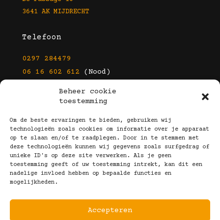
3641 AK MIJDRECHT
Telefoon
0297 284479
06 16 602 612
(Nood)
Beheer cookie
E-mail
toestemming
info@kootbrillen.nl
Om de beste ervaringen te bieden, gebruiken wij
technologieën zoals cookies om informatie over je apparaat
op te slaan en/of te raadplegen. Door in te stemmen met
Volg Ons!
deze technologieën kunnen wij gegevens zoals surfgedrag of
unieke ID's op deze site verwerken. Als je geen
toestemming geeft of uw toestemming intrekt, kan dit een
nadelige invloed hebben op bepaalde functies en
mogelijkheden.
Accepteren