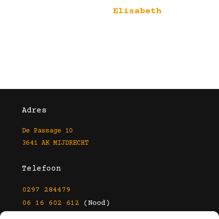
Elisabeth
Adres
De Passage 10
3641 AK MIJDRECHT
Telefoon
0297 284479
06 16 602 612
(Nood)