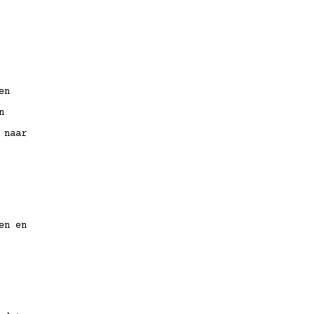
en
n
 naar
en en