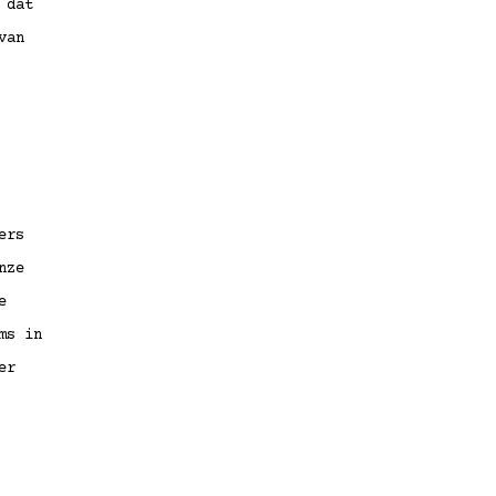
 dat
van
ers
nze
e
ms in
er