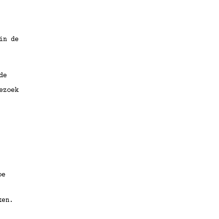
in de
de
ezoek
oe
ken.