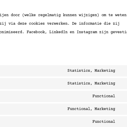
ijen door (welke regelmatig kunnen wijzigen) om te weten
zij via deze cookies verwerken. De informatie die zij
onimiseerd. Facebook, LinkedIn en Instagram zijn gevesti
Statistics, Marketing
Con
to
Statistics, Marketing
Con
ser
to
Functional
opt
Con
ser
to
Functional, Marketing
wis
Con
ser
to
Functional
woo
Con