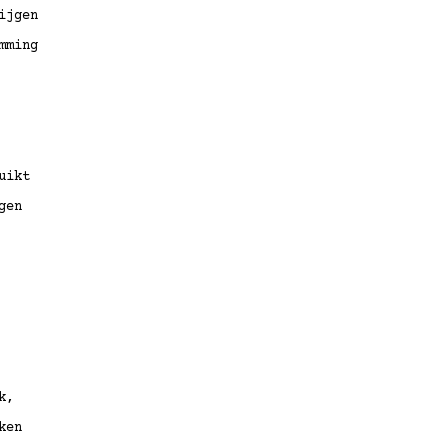
ijgen
mming
uikt
gen
k,
ken