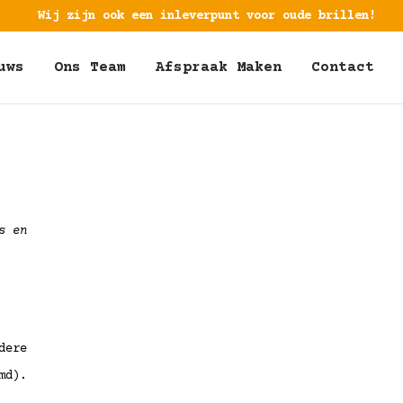
Wij zijn ook een inleverpunt voor oude brillen!
uws
Ons Team
Afspraak Maken
Contact
s en
dere
md).