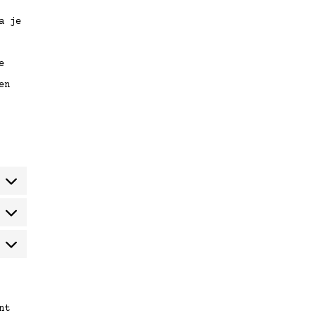
vice
a je
ersen
e
en
Statistieken
Marketing
nt